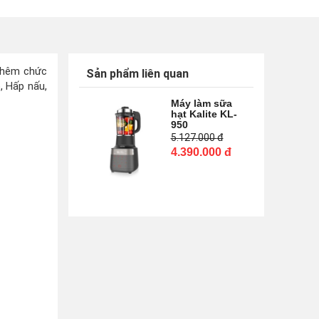
 thêm chức
Sản phẩm liên quan
, Hấp nấu,
Máy làm sữa
hạt Kalite KL-
950
5.127.000
đ
4.390.000
đ