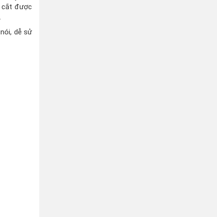
o cắt được
.
nói, dễ sử