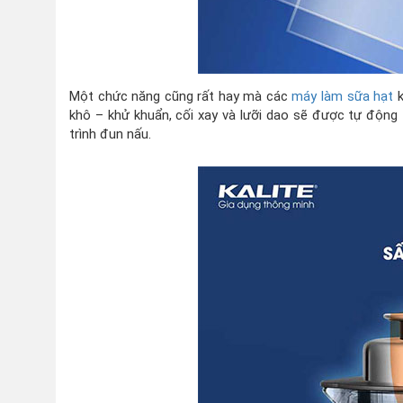
Một chức năng cũng rất hay mà các
máy làm sữa hạt
k
khô – khử khuẩn, cối xay và lưỡi dao sẽ được tự động
trình đun nấu.