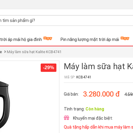
trời áp mái hộ gia đình
Pin năng lượng mặt trời áp mái
te
Máy làm sữa hạt Kalite KCB4741
Máy làm sữa hạt K
-29%
Mã SP:
KCB4741
3.280.000
đ
Giá bán:
4.59
Tình trạng:
Còn hàng
Khuyến mại đặc biệt:
Quà tặng hấp dẫn khi mua máy làm s