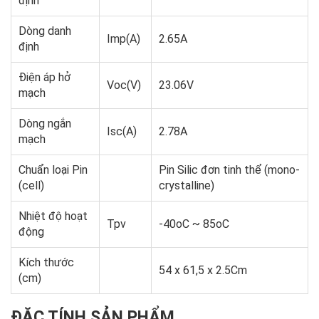
định
Dòng danh
Imp(A)
2.65A
định
Điện áp hở
Voc(V)
23.06V
mạch
Dòng ngắn
Isc(A)
2.78A
mạch
Chuẩn loại Pin
Pin Silic đơn tinh thể (mono-
(cell)
crystalline)
Nhiệt độ hoạt
Tpv
-40oC ~ 85oC
động
Kích thước
54 x 61,5 x 2.5Cm
(cm)
ĐẶC TÍNH SẢN PHẨM