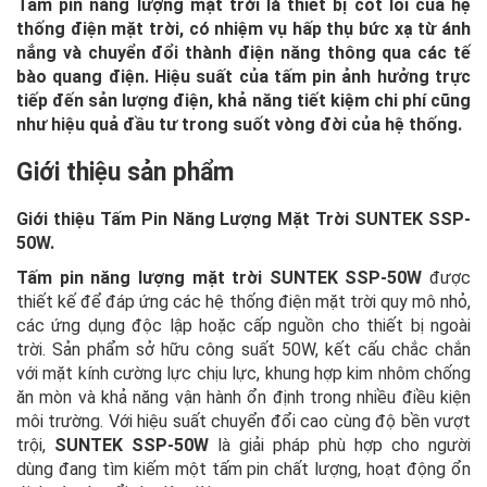
Tấm pin năng lượng mặt trời là thiết bị cốt lõi của hệ
thống điện mặt trời, có nhiệm vụ hấp thụ bức xạ từ ánh
nắng và chuyển đổi thành điện năng thông qua các tế
bào quang điện. Hiệu suất của tấm pin ảnh hưởng trực
tiếp đến sản lượng điện, khả năng tiết kiệm chi phí cũng
như hiệu quả đầu tư trong suốt vòng đời của hệ thống.
Giới thiệu sản phẩm
Giới thiệu Tấm Pin Năng Lượng Mặt Trời SUNTEK SSP-
50W.
Tấm pin năng lượng mặt trời SUNTEK SSP-50W
được
thiết kế để đáp ứng các hệ thống điện mặt trời quy mô nhỏ,
các ứng dụng độc lập hoặc cấp nguồn cho thiết bị ngoài
trời. Sản phẩm sở hữu công suất 50W, kết cấu chắc chắn
với mặt kính cường lực chịu lực, khung hợp kim nhôm chống
ăn mòn và khả năng vận hành ổn định trong nhiều điều kiện
môi trường. Với hiệu suất chuyển đổi cao cùng độ bền vượt
trội,
SUNTEK SSP-50W
là giải pháp phù hợp cho người
dùng đang tìm kiếm một tấm pin chất lượng, hoạt động ổn