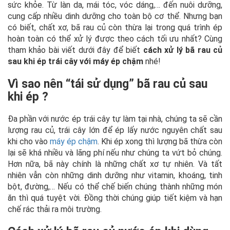
sức khỏe. Từ làn da, mái tóc, vóc dáng,… đến nuôi dưỡng,
cung cấp nhiều dinh dưỡng cho toàn bộ cơ thể. Nhưng bạn
có biết, chất xơ, bã rau củ còn thừa lại trong quá trình ép
hoàn toàn có thể xử lý được theo cách tối ưu nhất? Cùng
tham khảo bài viết dưới đây để biết
cách xử lý bã rau củ
sau khi ép trái cây với máy ép chậm
nhé!
Vì sao nên “tái sử dụng” bã rau củ sau
khi ép ?
Đa phần với nước ép trái cây tự làm tại nhà, chúng ta sẽ cần
lượng rau củ, trái cây lớn để ép lấy nước nguyên chất sau
khi cho vào
máy ép chậm
. Khi ép xong thì lượng bã thừa còn
lại sẽ khá nhiều và lãng phí nếu như chúng ta vứt bỏ chúng.
Hơn nữa, bã này chính là những chất xơ tự nhiên. Và tất
nhiên vẫn còn những dinh dưỡng như vitamin, khoáng, tinh
bột, đường,… Nếu có thể chế biến chúng thành những món
ăn thì quá tuyệt vời. Đồng thời chúng giúp tiết kiệm và hạn
chế rác thải ra môi trường.