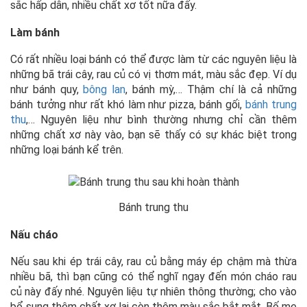
sắc hấp dẫn, nhiều chất xơ tốt nữa đấy.
Làm bánh
Có rất nhiều loại bánh có thể được làm từ các nguyên liệu là
những bã trái cây, rau củ có vị thơm mát, màu sắc đẹp. Ví dụ
như bánh quy,
bông lan
, bánh mỳ,… Thậm chí là cả những
bánh tưởng như rất khó làm như pizza, bánh gối,
bánh trung
thu
,… Nguyên liệu như bình thường nhưng chỉ cần thêm
những chất xơ này vào, bạn sẽ thấy có sự khác biệt trong
những loại bánh kể trên.
Bánh trung thu
Nấu cháo
Nếu sau khi ép trái cây, rau củ bằng máy ép chậm mà thừa
nhiều bã, thì bạn cũng có thể nghĩ ngay đến món cháo rau
củ này đấy nhé. Nguyên liệu tự nhiên thông thường; cho vào
bổ sung thêm chất xơ lại còn thêm màu sắc bắt mắt. Bố mẹ