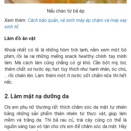
Nấu cháo từ bã ép
Xem thêm:
Cách bảo quản, vệ sinh máy ép chậm và máy xay
sinh tố
Làm đồ ăn vặt
Khoái nhất có lẽ là những hôm trời lạnh, nằm xem một bộ
phim; rồi lai rai những miếng snack healthy chính tay mình
làm. Mà cách làm cũng chẳng có gì khó. Cần bột mỳ, bơ,
thêm chất xơ nước ép, hạt tùy thích như hạnh nhân, óc chó,
… rồi chiên lên. Làm thêm một ít nước sốt chấm nữa thì hết
nấc.
2. Làm mặt nạ dưỡng da
Chị em phụ nữ thường rất thích chăm sóc da mặt tự nhiên
bằng những sản phẩm thiên nhiên từ thực vật; giúp làm
mềm và trắng da. Thì bã rau củ, trái cây cũng có thể là
nguồn sáng tạo vô tận cho chị em để chăm sóc da mặt. Hãy