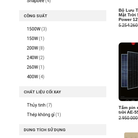
Snapbee
(4)
Bộ Lưu 
Mặt Trời
CÔNG SUẤT
Power 12
5.254.26
1500W
(3)
150W
(1)
200W
(8)
240W
(2)
260W
(1)
400W
(4)
CHẤT LIỆU CỐI XAY
Thủy tinh
(7)
Tấm pin 
trời AE-
Thép không gỉ
(1)
2.950.00
DUNG TÍCH SỬ DỤNG