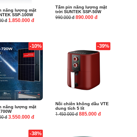
Tấm pin năng lượng mặt
n năng lượng mặt
trời SUNTEK SSP-50W
UNTEK SSP-100W
890.000
đ
990.000
đ
1.850.000
đ
000
đ
-10%
-39%
Nồi chiên không dầu VTE
n năng lượng mặt
dung tích 5 lít
E-700W
885.000
đ
1.450.000
đ
3.550.000
đ
000
đ
-38%