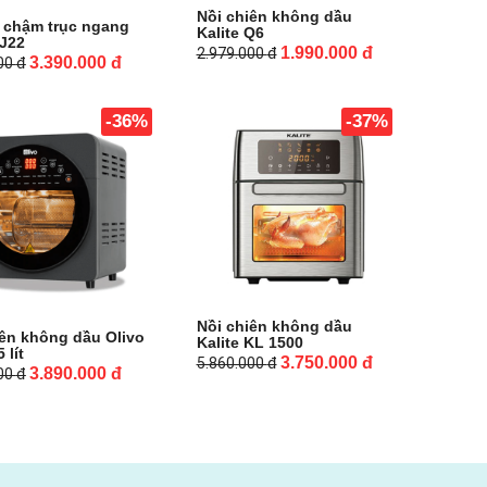
Nồi chiên không dầu
 chậm trục ngang
Kalite Q6
SJ22
1.990.000
đ
2.979.000
đ
3.390.000
đ
000
đ
-36%
-37%
Nồi chiên không dầu
iên không dầu Olivo
Kalite KL 1500
 lít
3.750.000
đ
5.860.000
đ
3.890.000
đ
000
đ