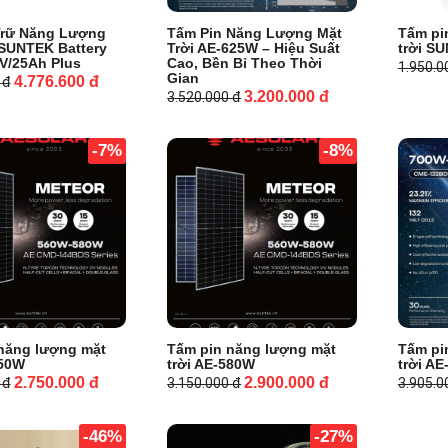
Trữ Năng Lượng
Tấm Pin Năng Lượng Mặt
Tấm pi
 SUNTEK Battery
Trời AE-625W – Hiệu Suất
trời S
V/25Ah Plus
Cao, Bền Bỉ Theo Thời
1.950.
Gian
4.776.600
đ
0
đ
3.200.000
đ
3.520.000
đ
-7%
-8%
năng lượng mặt
Tấm pin năng lượng mặt
Tấm pi
550W
trời AE-580W
trời A
2.750.000
đ
2.900.000
đ
0
đ
3.150.000
đ
3.905.
-46%
-27%