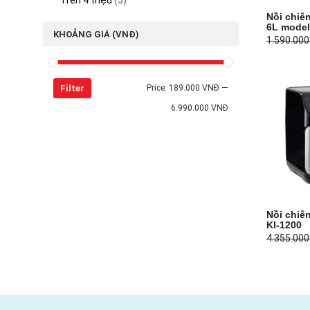
Trên 4 triệu
(5)
Nồi chiê
6L model
KHOẢNG GIÁ (VNĐ)
1.590.00
Filter
Price:
189.000 VNĐ
—
6.990.000 VNĐ
Nồi chiê
Kl-1200
4.355.00