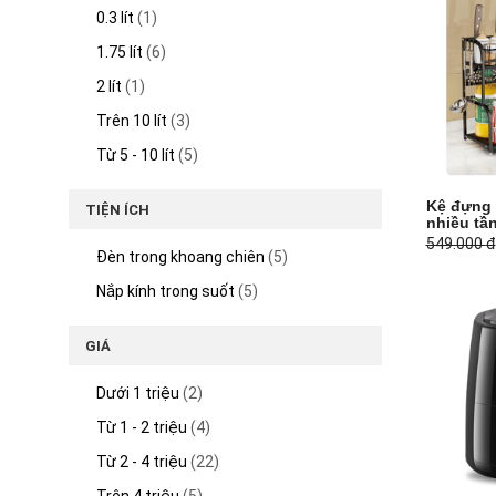
0.3 lít
(1)
1.75 lít
(6)
2 lít
(1)
Trên 10 lít
(3)
Từ 5 - 10 lít
(5)
Kệ đựng 
TIỆN ÍCH
nhiều tầ
549.000
đ
Đèn trong khoang chiên
(5)
Nắp kính trong suốt
(5)
GIÁ
Dưới 1 triệu
(2)
Từ 1 - 2 triệu
(4)
Từ 2 - 4 triệu
(22)