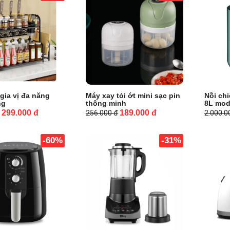
gia vị đa năng
Máy xay tỏi ớt mini sạc pin
Nồi ch
ng
thông minh
8L mod
299.000
đ
189.000
đ
256.000
đ
2.000.
-60%
-31%