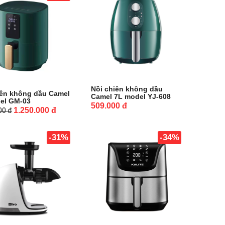
Nồi chiên không dầu
iên không dầu Camel
Camel 7L model YJ-608
el GM-03
509.000
đ
1.250.000
đ
000
đ
-31%
-34%