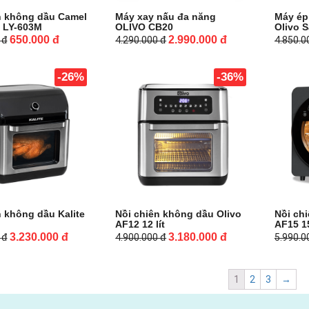
n không dầu Camel
Máy xay nấu đa năng
Máy ép
 LY-603M
OLIVO CB20
Olivo 
650.000
đ
2.990.000
đ
0
đ
4.290.000
đ
4.850.
-26%
-36%
n không dầu Kalite
Nồi chiên không dầu Olivo
Nồi ch
AF12 12 lít
AF15 15
3.230.000
đ
3.180.000
đ
0
đ
4.900.000
đ
5.990.
1
2
3
→