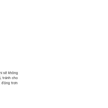
khi sẽ không
, tránh cho
t động trơn