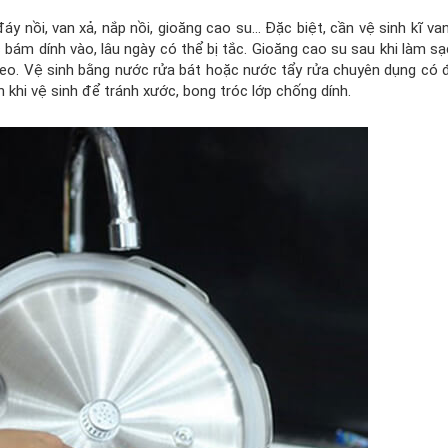
đáy nồi, van xả, nắp nồi, gioăng cao su… Đặc biệt, cần vệ sinh kĩ va
c bám dính vào, lâu ngày có thể bị tắc. Gioăng cao su sau khi làm s
p theo. Vệ sinh bằng nước rửa bát hoặc nước tẩy rửa chuyên dụng có 
khi vệ sinh để tránh xước, bong tróc lớp chống dính.