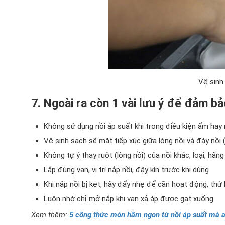
Vệ sinh
7. Ngoài ra còn 1 vài lưu ý để đảm bả
Không sử dụng nồi áp suất khi trong điều kiện ẩm hay 
Vệ sinh sạch sẽ mặt tiếp xúc giữa lòng nồi và đáy nồi 
Không tự ý thay ruột (lòng nồi) của nồi khác, loại, hãng
Lắp đúng van, vị trí nắp nồi, đậy kín trước khi dùng
Khi nắp nồi bị kẹt, hãy đẩy nhẹ để cần hoạt động, thử 
Luôn nhớ chỉ mở nắp khi van xả áp được gạt xuống
Xem thêm:
5 công thức món hầm ngon từ nồi áp suất mà a