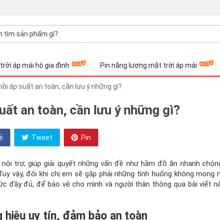
trời áp mái hộ gia đình
Pin năng lượng mặt trời áp mái
ồi áp suất an toàn, cần lưu ý những gì?
uất an toàn, cần lưu ý những gì?
ẻ
Tweet
Pin
 nội trợ; giúp giải quyết những vấn đề như hầm đồ ăn nhanh chóng
g. Tuy vậy, đôi khi chị em sẽ gặp phải những tình huống không mong
ức đầy đủ, để bảo vệ cho mình và người thân thông qua bài viết n
g hiệu uy tín, đảm bảo an toàn