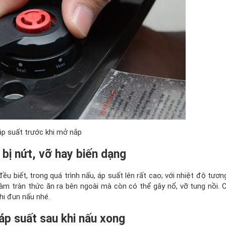
áp suất trước khi mở nắp
 bị nứt, vỡ hay biến dạng
đều biết, trong quá trình nấu, áp suất lên rất cao; với nhiệt độ tư
làm tràn thức ăn ra bên ngoài mà còn có thể gây nổ, vỡ tung nồi. 
hi đun nấu nhé.
 áp suất sau khi nấu xong