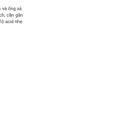
n và ống xả.
ạch, cần gắn
độ acid nhẹ