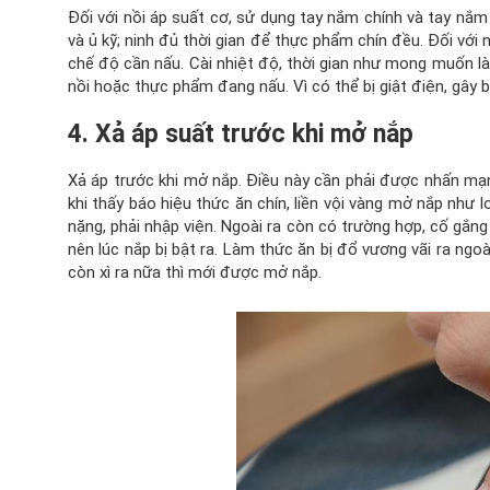
Đối với nồi áp suất cơ, sử dụng tay nắm chính và tay nắm
và ủ kỹ; ninh đủ thời gian để thực phẩm chín đều. Đối với 
chế độ cần nấu. Cài nhiệt độ, thời gian như mong muốn là
nồi hoặc thực phẩm đang nấu. Vì có thể bị giật điện, gây 
4. Xả áp suất trước khi mở nắp
Xả áp trước khi mở nắp. Điều này cần phải được nhấn mạnh
khi thấy báo hiệu thức ăn chín, liền vội vàng mở nắp như 
nặng, phải nhập viện. Ngoài ra còn có trường hợp, cố gắng
nên lúc nắp bị bật ra. Làm thức ăn bị đổ vương vãi ra ngoà
còn xì ra nữa thì mới được mở nắp.