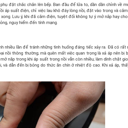
 phụ đặt chắc chắn lên bếp. Ban đầu để lửa to, dần dần chỉnh về m
nồi áp suất điện, chỉ việc lau khô đáy lòng nồi, đặt vào trong và cắ
 xong. Lưu ý, khi đã cắm điện, tuyệt đối không tự ý mở nắp hay cho
bỏng, nguy hiểm đến tính mạng.
 nhiều lần để tránh những tình huống đáng tiếc xảy ra. Đã có rất 
loại nồi thông thường; mà quên mất việc quan trọng là xả áp nên bị 
 mở nắp trong khi áp suất trong nồi vẫn còn nhiều; làm dính chặt gi
i, và dẫn đến bị bỏng do thức ăn chín ở nhiệt độ cao. Khi xả áp, th