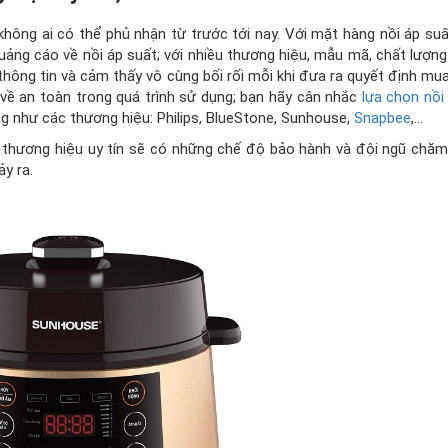
 không ai có thể phủ nhận từ trước tới nay. Với mặt hàng nồi áp su
uảng cáo về nồi áp suất; với nhiều thương hiệu, mẫu mã, chất lượng
thông tin và cảm thấy vô cùng bối rối mỗi khi đưa ra quyết định mua
về an toàn trong quá trình sử dụng; bạn hãy cân nhắc
lựa chọn nồi
òng như các thương hiệu: Philips, BlueStone, Sunhouse,
Snapbee
,…
 thương hiệu uy tín sẽ có những chế độ bảo hành và đội ngũ chă
ảy ra.