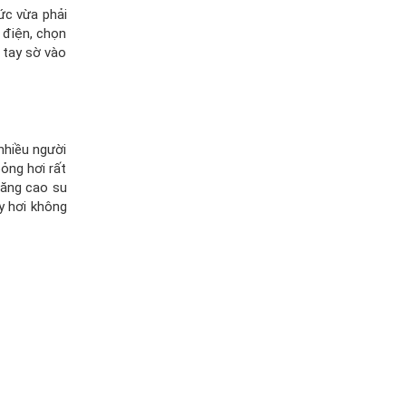
ức vừa phải
m điện, chọn
 tay sờ vào
nhiều người
bỏng hơi rất
oăng cao su
ấy hơi không