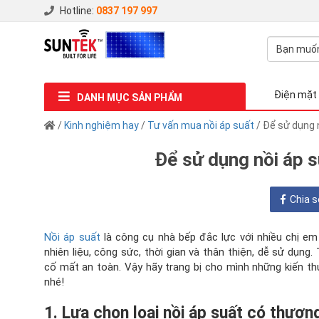
Hotline:
0837 197 997
Điện mặt 
DANH MỤC SẢN PHẨM
/
Kinh nghiệm hay
/
Tư vấn mua nồi áp suất
/ Để sử dụng n
Để sử dụng nồi áp s
Chia s
Nồi áp suất
là công cụ nhà bếp đắc lực với nhiều chị em
nhiên liệu, công sức, thời gian và thân thiện, dễ sử dụn
cố mất an toàn. Vậy hãy trang bị cho mình những kiến th
nhé!
1. Lựa chọn loại nồi áp suất có thươn