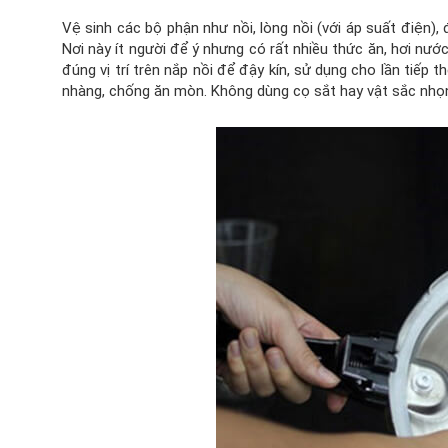
Vệ sinh các bộ phận như nồi, lòng nồi (với áp suất điện), 
Nơi này ít người để ý nhưng có rất nhiều thức ăn, hơi nướ
đúng vị trí trên nắp nồi để đậy kín, sử dụng cho lần tiế
nhàng, chống ăn mòn. Không dùng cọ sắt hay vật sắc nhọn 