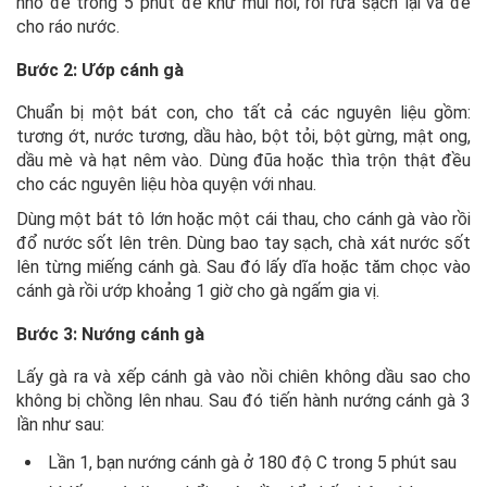
nhỏ để trong 5 phút để khử mùi hôi, rồi rửa sạch lại và để
cho ráo nước.
Bước 2: Ướp cánh gà
Chuẩn bị một bát con, cho tất cả các nguyên liệu gồm:
tương ớt, nước tương, dầu hào, bột tỏi, bột gừng, mật ong,
dầu mè và hạt nêm vào. Dùng đũa hoặc thìa trộn thật đều
cho các nguyên liệu hòa quyện với nhau.
Dùng một bát tô lớn hoặc một cái thau, cho cánh gà vào rồi
đổ nước sốt lên trên. Dùng bao tay sạch, chà xát nước sốt
lên từng miếng cánh gà. Sau đó lấy dĩa hoặc tăm chọc vào
cánh gà rồi ướp khoảng 1 giờ cho gà ngấm gia vị.
Bước 3: Nướng cánh gà
Lấy gà ra và xếp cánh gà vào nồi chiên không dầu sao cho
không bị chồng lên nhau. Sau đó tiến hành nướng cánh gà 3
lần như sau:
Lần 1, bạn nướng cánh gà ở 180 độ C trong 5 phút sau