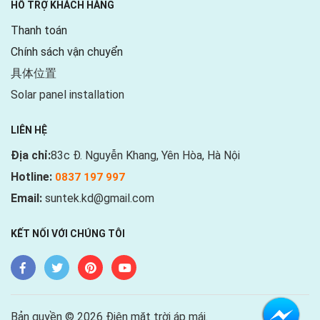
HỖ TRỢ KHÁCH HÀNG
Thanh toán
Chính sách vận chuyển
具体位置
Solar panel installation
LIÊN HỆ
Địa chỉ:
83c Đ. Nguyễn Khang, Yên Hòa, Hà Nội
Hotline:
0837 197 997
Email:
suntek.kd@gmail.com
KẾT NỐI VỚI CHÚNG TÔI
Bản quyền © 2026 Điện mặt trời áp mái.