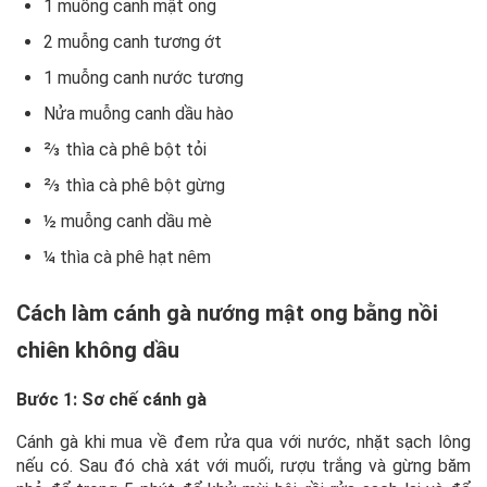
1 muỗng canh mật ong
2 muỗng canh tương ớt
1 muỗng canh nước tương
Nửa muỗng canh dầu hào
⅔ thìa cà phê bột tỏi
⅔ thìa cà phê bột gừng
½ muỗng canh dầu mè
¼ thìa cà phê hạt nêm
Cách làm cánh gà nướng mật ong bằng nồi
chiên không dầu
Bước 1: Sơ chế cánh gà
Cánh gà khi mua về đem rửa qua với nước, nhặt sạch lông
nếu có. Sau đó chà xát với muối, rượu trắng và gừng băm