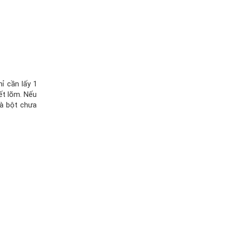
ỉ cần lấy 1
ết lõm. Nếu
là bột chưa