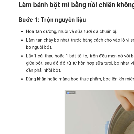
Làm bánh bột mì bằng nồi chiên khôn
Bước 1: Trộn nguyên liệu
Hòa tan đường, muối và sữa tươi đã chuẩn bị.
Làm tan chảy bơ nhạt trước bằng cách cho vào lò vi só
bơ nguội bớt.
Lấy 1 cái thau hoặc 1 bát tô to, trộn đều men nở với
giữa bột, sau đó đổ từ từ hỗn hợp sữa tươi, bơ nhạt v
cần phải nhồi bột.
Dùng khăn hoặc màng bọc thực phẩm, bọc lên kín miệng