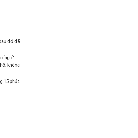
 sau đó để
trống ở
khô, không
g 15 phút.