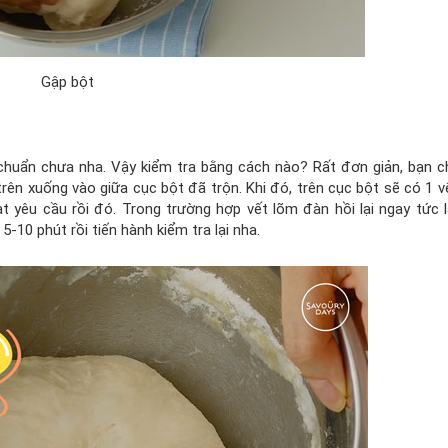
Gập bột
 chuẩn chưa nha. Vậy kiểm tra bằng cách nào? Rất đơn giản, bạn ch
trên xuống vào giữa cục bột đã trộn. Khi đó, trên cục bột sẽ có 1 v
ạt yêu cầu rồi đó. Trong trường hợp vết lõm đàn hồi lại ngay tức 
-10 phút rồi tiến hành kiểm tra lại nha.