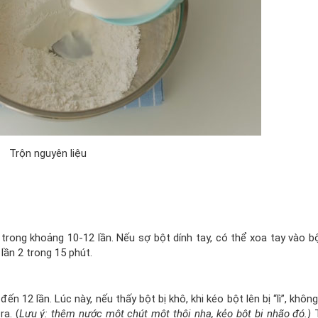
Trộn nguyên liệu
o trong khoảng 10-12 lần. Nếu sợ bột dính tay, có thể xoa tay vào b
 lần 2 trong 15 phút.
n 12 lần. Lúc này, nếu thấy bột bị khô, khi kéo bột lên bị “lì”, không
a. (
Lưu ý: thêm nước một chút một thôi nha, kẻo bột bị nhão đó.)