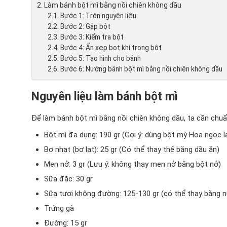
Làm bánh bột mì bằng nồi chiên không dầu
Bước 1: Trộn nguyên liệu
Bước 2: Gập bột
Bước 3: Kiểm tra bột
Bước 4: Ấn xẹp bọt khí trong bột
Bước 5: Tạo hình cho bánh
Bước 6: Nướng bánh bột mì bằng nồi chiên không dầu
Nguyên liệu làm bánh bột mì
Để làm bánh bột mì bằng nồi chiên không dầu, ta cần chuẩn
Bột mì đa dụng: 190 gr (Gợi ý: dùng bột mỳ Hoa ngọc l
Bơ nhạt (bơ lạt): 25 gr (Có thể thay thế bằng dầu ăn)
Men nở: 3 gr (Lưu ý: không thay men nở bằng bột nở)
Sữa đặc: 30 gr
Sữa tươi không đường: 125-130 gr (có thể thay bằng 
Trứng gà
Đường: 15 gr