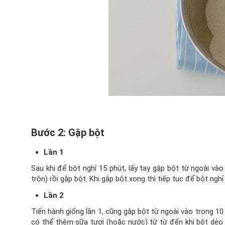
Bước 2: Gập bột
Lần 1
Sau khi để bột nghỉ 15 phút, lấy tay gập bột từ ngoài và
trộn) rồi gập bột. Khi gập bột xong thì tiếp tục để bột nghỉ
Lần 2
Tiến hành giống lần 1, cũng gập bột từ ngoài vào trong 10 đế
có thể thêm sữa tươi (hoặc nước) từ từ đến khi bột dẻo r