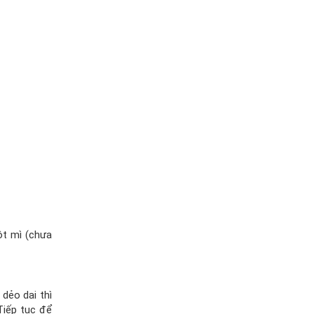
ột mì (chưa
 dẻo dai thì
Tiếp tục để