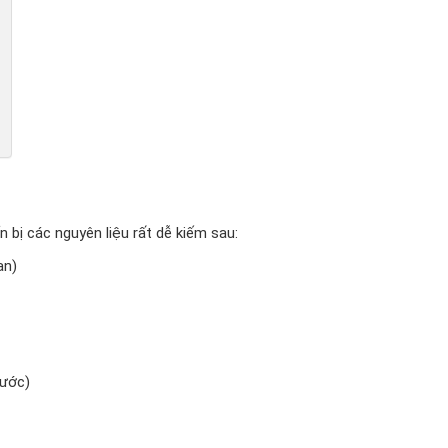
 bị các nguyên liệu rất dễ kiếm sau:
an)
nước)