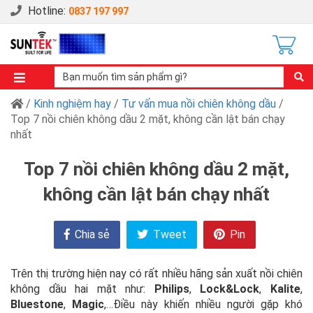
Hotline:
0837 197 997
/
Kinh nghiệm hay
/
Tư vấn mua nồi chiên không dầu
/
Top 7 nồi chiên không dầu 2 mặt, không cần lật bán chạy
nhất
Top 7 nồi chiên không dầu 2 mặt,
không cần lật bán chạy nhất
Chia sẻ
Tweet
Pin
Trên thị trường hiện nay có rất nhiều hãng sản xuất nồi chiên
không dầu hai mặt như:
Philips
,
Lock&Lock
,
Kalite
,
Bluestone
,
Magic
,…Điều này khiến nhiều người gặp khó