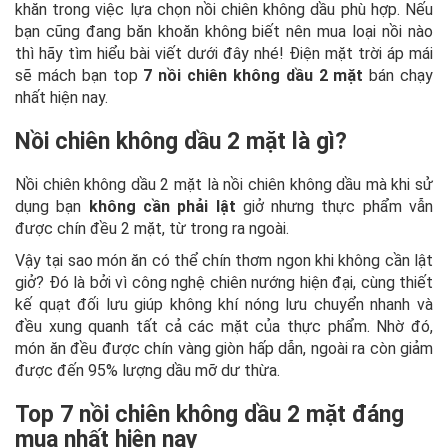
khăn trong việc lựa chọn nồi chiên không dầu phù hợp. Nếu
bạn cũng đang băn khoăn không biết nên mua loại nồi nào
thì hãy tìm hiểu bài viết dưới đây nhé! Điện mặt trời áp mái
sẽ mách bạn top
7 nồi chiên không dầu 2 mặt
bán chạy
nhất hiện nay.
Nồi chiên không dầu 2 mặt là gì?
Nồi chiên không dầu 2 mặt là nồi chiên không dầu mà khi sử
dụng bạn
không cần phải lật
giở nhưng thực phẩm vẫn
được chín đều 2 mặt, từ trong ra ngoài.
Vậy tại sao món ăn có thể chín thơm ngon khi không cần lật
giở? Đó là bởi vì công nghệ chiên nướng hiện đại, cùng thiết
kế quạt đối lưu giúp không khí nóng lưu chuyển nhanh và
đều xung quanh tất cả các mặt của thực phẩm. Nhờ đó,
món ăn đều được chín vàng giòn hấp dẫn, ngoài ra còn giảm
được đến 95% lượng dầu mỡ dư thừa.
Top 7 nồi chiên không dầu 2 mặt đáng
mua nhất hiện nay