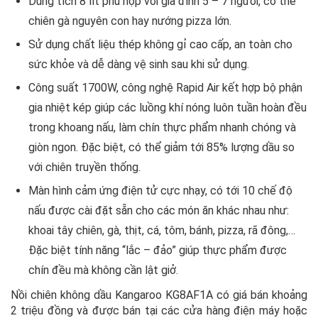
Dung tích 8 lít phù hợp với gia đình 5 – 7 người, có thể
chiên gà nguyên con hay nướng pizza lớn.
Sử dụng chất liệu thép không gỉ cao cấp, an toàn cho
sức khỏe và dễ dàng vệ sinh sau khi sử dụng.
Công suất 1700W, công nghệ Rapid Air kết hợp bộ phận
gia nhiệt kép giúp các luồng khí nóng luôn tuần hoàn đều
trong khoang nấu, làm chín thực phẩm nhanh chóng và
giòn ngon. Đặc biệt, có thể giảm tới 85% lượng dầu so
với chiên truyền thống.
Màn hình cảm ứng điện tử cực nhạy, có tới 10 chế độ
nấu được cài đặt sẵn cho các món ăn khác nhau như:
khoai tây chiên, gà, thịt, cá, tôm, bánh, pizza, rã đông,…
Đặc biệt tính năng “lắc – đảo” giúp thực phẩm được
chín đều mà không cần lật giở.
Nồi chiên không dầu Kangaroo KG8AF1A có giá bán khoảng
2 triệu đồng và được bán tại các cửa hàng điện máy hoặc