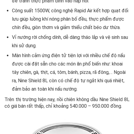
để tránh thực phẩm dính vào nắp nồi.
Công suất 1500W, công nghệ Rapid Air kết hợp quạt đối
lưu giúp luồng khí nóng phân bố đều, thực phẩm được
chín đều, giòn thơm và giảm thiểu chất béo dư thừa.
Vỉ nướng rời chống dính, dễ dàng tháo lắp và vệ sinh sau
khi sử dụng.
Màn hình cảm ứng điện tử tiện lợi với nhiều chế độ nấu
được cài đặt sẵn cho các món ăn phổ biến như: khoai
tây chiên, gà, thịt, cá, tôm, bánh, pizza, rã đông,… Ngoài
ra, Nine Shield 8L còn có chế độ tự ngắt khi quá nhiệt,
đảm bảo an toàn khi nấu nướng.
Trên thị trường hiện nay, nồi chiên không dầu Nine Shield 8L
có giá bán rất thấp, chỉ khoảng 540.000 – 950.000 đồng.