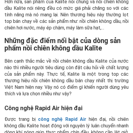
Hơn nữa, sản phẩm của Kalite nói chung và nồi chiên không
dầu Kalite nói riêng đều có mức giá phải chăng so với các
tính năng mà nó mang lại. Nên thương hiệu này thường lọt
top bán chạy về các sản phẩm như: nồi chiên không dầu, nồi
chiên hơi nước, máy ép chậm, máy làm sữa hạt,…
Những đặc điểm nổi bật của dòng sản
phẩm nồi chiên không dầu Kalite
Bên cạnh thắc mắc về nồi chiên không dầu Kalite của nước
nào thì nhiều người tiêu dùng còn đặt câu hỏi về chất lượng
của sản phẩm này. Thực tế, Kalite là một trong top các
thương hiệu nồi chiên không dầu bán chạy nhất thị trường
Việt Nam hiện nay. Vậy nó có điểm gì khiến người dùng yêu
thích và lựa chọn nhiều như vậy?
Công nghệ Rapid Air hiện đại
Được trang bị
công nghệ Rapid Air
hiện đại, nồi chiên
không dầu Kalite hoạt động với nguyên lý luân chuyển nhanh
dòng khí nóng giúp thực phẩm chín đều, không cần lật giở.