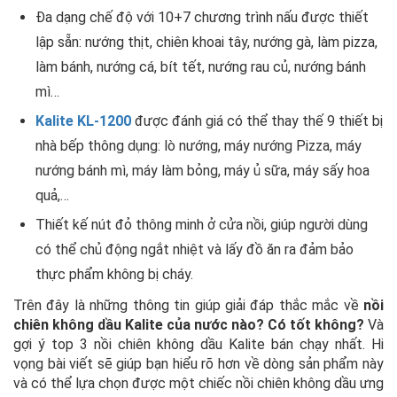
Đa dạng chế độ với 10+7 chương trình nấu được thiết
lập sẵn:
nướng thịt, chiên khoai tây, nướng gà, làm pizza,
làm bánh, nướng cá, bít tết, nướng rau củ, nướng bánh
mì…
Kalite KL-1200
được đánh giá có thể thay thế 9 thiết bị
nhà bếp thông dụng: lò nướng, máy nướng Pizza, máy
nướng bánh mì, máy làm bỏng, máy ủ sữa, máy sấy hoa
quả,…
Thiết kế nút đỏ thông minh ở cửa nồi, giúp người dùng
có thể chủ động ngắt nhiệt và lấy đồ ăn ra đảm bảo
thực phẩm không bị cháy.
Trên đây là những thông tin giúp giải đáp thắc mắc về
nồi
chiên không dầu Kalite của nước nào? Có tốt không?
Và
gợi ý top 3 nồi chiên không dầu Kalite bán chạy nhất. Hi
vọng bài viết sẽ giúp bạn hiểu rõ hơn về dòng sản phẩm này
và có thể lựa chọn được một chiếc nồi chiên không dầu ưng