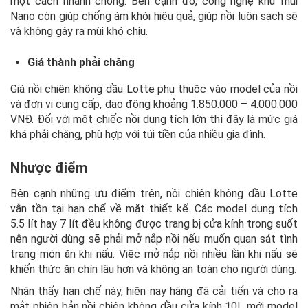
một cách nhanh chóng. Bên cạnh đó, công nghệ khử mùi
Nano còn giúp chống ám khói hiệu quả, giúp nồi luôn sạch sẽ
và không gây ra mùi khó chịu.
Giá thành phải chăng
Giá nồi chiên không dầu Lotte phụ thuộc vào model của nồi
và đơn vị cung cấp, dao động khoảng 1.850.000 – 4.000.000
VNĐ. Đối với một chiếc nồi dung tích lớn thì đây là mức giá
khá phải chăng, phù hợp với túi tiền của nhiều gia đình.
Nhược điểm
Bên cạnh những ưu điểm trên, nồi chiên không dầu Lotte
vẫn tồn tại hạn chế về mặt thiết kế. Các model dung tích
5.5 lít hay 7 lít đều không được trang bị cửa kính trong suốt
nên người dùng sẽ phải mở nắp nồi nếu muốn quan sát tình
trạng món ăn khi nấu. Việc mở nắp nồi nhiều lần khi nấu sẽ
khiến thức ăn chín lâu hơn và không an toàn cho người dùng.
Nhận thấy hạn chế này, hiện nay hãng đã cải tiến và cho ra
mắt phiên bản nồi chiên không dầu cửa kính 10L mới model