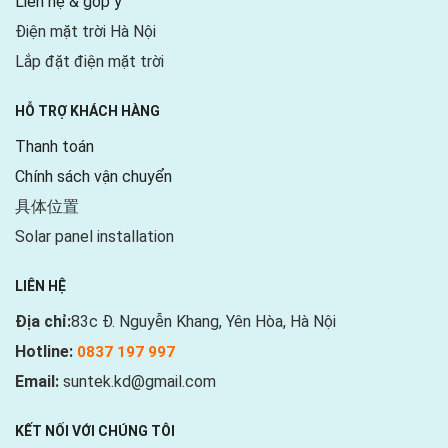
Liên hệ & góp ý
Điện mặt trời Hà Nội
Lắp đặt điện mặt trời
HỖ TRỢ KHÁCH HÀNG
Thanh toán
Chính sách vận chuyển
具体位置
Solar panel installation
LIÊN HỆ
Địa chỉ:
83c Đ. Nguyễn Khang, Yên Hòa, Hà Nội
Hotline:
0837 197 997
Email:
suntek.kd@gmail.com
KẾT NỐI VỚI CHÚNG TÔI