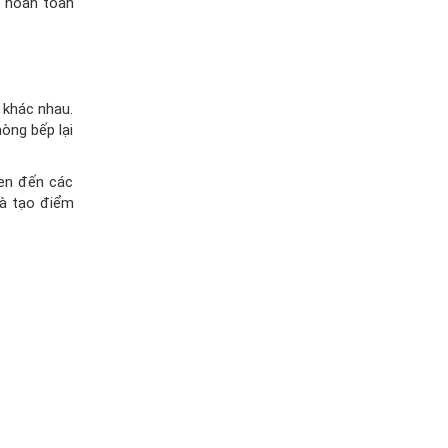
ể hoàn toàn
 khác nhau.
òng bếp lại
đen đến các
và tạo điểm