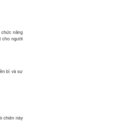
, chức năng
t cho người
ền bỉ và sự
ồi chiên này