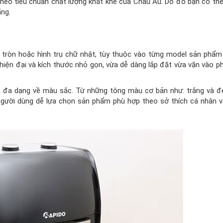
heo tiêu chuẩn chất lượng khắt khe của Châu Âu. Do đó bạn có th
ãng.
ụ tròn hoặc hình trụ chữ nhật, tùy thuộc vào từng model sản phẩm
 hiện đại và kích thước nhỏ gọn, vừa dễ dàng lắp đặt vừa vặn vào ph
là đa dạng về màu sắc. Từ những tông màu cơ bản như: trắng và 
 người dùng dễ lựa chọn sản phẩm phù hợp theo sở thích cá nhân 