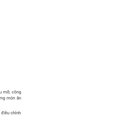
ầu mỡ, công
hững món ăn
 điều chỉnh