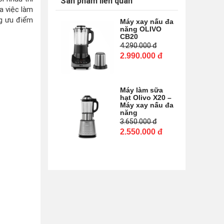
Sản phẩm liên quan
a việc làm
ng ưu điểm
Máy xay nấu đa
năng OLIVO
CB20
4.290.000
đ
2.990.000
đ
Máy làm sữa
hạt Olivo X20 –
Máy xay nấu đa
năng
3.650.000
đ
2.550.000
đ