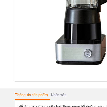
Thông tin sản phẩm
Nhận xét
Để làm ra những ly sữa hạt thơm ngon bổ dưỡng, sánh mị