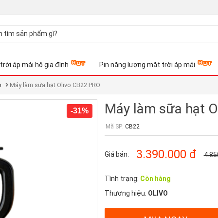
trời áp mái hộ gia đình
Pin năng lượng mặt trời áp mái
o
Máy làm sữa hạt Olivo CB22 PRO
Máy làm sữa hạt O
-31%
Mã SP:
CB22
3.390.000
đ
Giá bán:
4.85
Tình trạng:
Còn hàng
Thương hiệu:
OLIVO
Quantity