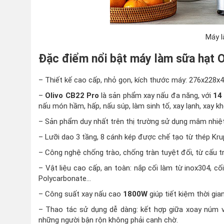
Máy l
Đặc điểm nổi bật máy làm sữa hạt 
– Thiết kế cao cấp, nhỏ gọn, kích thước máy: 276x228
–
Olivo CB22 Pro
là sản phẩm xay nấu đa năng, với
14
nấu món hầm, hấp, nấu súp, làm sinh tố, xay lạnh, xay k
– Sản phẩm duy nhất trên thị trường sử dụng mâm nhi
– Lưỡi dao 3 tầng, 8 cánh kép được chế tạo từ thép Krup
– Công nghệ chống trào, chống tràn tuyệt đối, từ cấu tr
– Vật liệu cao cấp, an toàn: nắp cối làm từ inox304, cố
Polycarbonate…
– Công suất xay nấu cao
1800W
giúp tiết kiệm thời gi
– Thao tác sử dụng dễ dàng: kết hợp giữa xoay núm 
những người bận rộn không phải canh chờ.