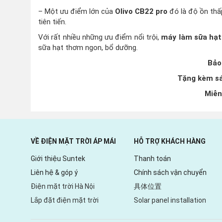
– Một ưu điểm lớn của
Olivo CB22 pro
đó là độ ồn thấ
tiên tiến.
Với rất nhiều những ưu điểm nổi trội,
máy làm sữa hạt
sữa hạt thơm ngon, bổ dưỡng.
Bảo
Tặng kèm sá
M
iễn
VỀ ĐIỆN MẶT TRỜI ÁP MÁI
HỖ TRỢ KHÁCH HÀNG
Giới thiệu Suntek
Thanh toán
Liên hệ & góp ý
Chính sách vận chuyển
Điện mặt trời Hà Nội
具体位置
Lắp đặt điện mặt trời
Solar panel installation