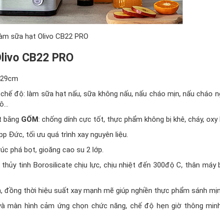
àm sữa hạt Olivo CB22 PRO
Olivo CB22 PRO
x429cm
chế độ: làm sữa hạt nấu, sữa không nấu, nấu cháo mịn, nấu cháo n
hô…
ệt bằng
GỐM
: chống dính cực tốt, thực phẩm không bị khê, cháy, oxy
p Đức, tối ưu quá trình xay nguyên liệu.
úc phá bọt, gioăng cao su 2 lớp.
i thủy tinh Borosilicate chịu lực, chịu nhiệt đến 300độ C, thân máy
an, đồng thời hiệu suất xay mạnh mẽ giúp nghiền thực phẩm sánh mịn
và màn hình cảm ứng chọn chức năng, chế độ hẹn giờ thông minh