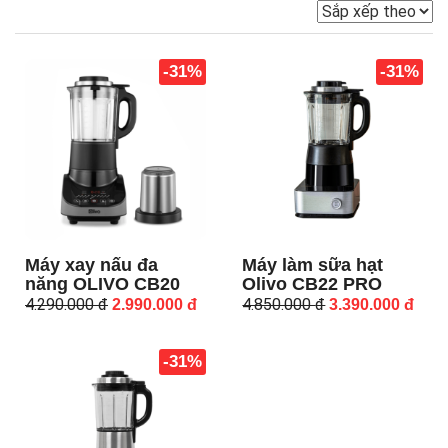
-31%
-31%
Máy xay nấu đa
Máy làm sữa hạt
năng OLIVO CB20
Olivo CB22 PRO
4.290.000
đ
4.850.000
đ
2.990.000
đ
3.390.000
đ
-31%